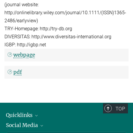
(journal website:
http://onlinelibrary.wiley.com/journal/10.1111/(ISSN)1365-
2486/earlyview)
TRY-Homepage: http://try-db.org
DIVERSITAS: http://www.diversitas-international.org
IGBP: http://igbp.net
webpage
pdf
TOP
Quicklinks
Social Media
IMPRS Graduiertenschule