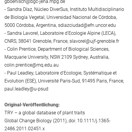
gboenisch@bgc-jena.mpg.de
- Sandra Díaz, Núcleo DiverSus, Instituto Multidisciplinario
de Biología Vegetal, Universidad Nacional de Córdoba,
5000 Córdoba, Argentina, sdiazciudad@efn.uncor.edu
- Sandra Lavorel, Laboratoire d'Ecologie Alpine (LECA),
CNRS, 38041 Grenoble, France, slavorel@ujf-grenoble.fr
- Colin Prentice, Department of Biological Sciences,
Macquarie University, NSW 2109 Sydney, Australia,
colin.prentice@mq.edu.au
- Paul Leadley, Laboratoire d'Ecologie, Systématique et
Evolution (ESE), Université Paris-Sud, 91495 Paris, France,
paul.leadley@u-psud
Original-Veröffentlichung:
TRY – a global database of plant traits
Global Change Biology (2011), doi: 10.1111/j.1365-
2486.2011.02451.x