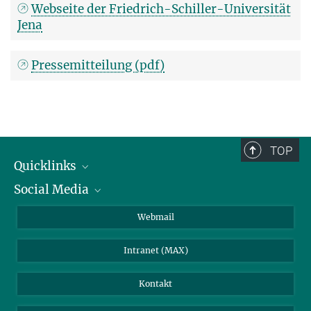
Webseite der Friedrich-Schiller-Universität
Jena
Pressemitteilung (pdf)
TOP
Quicklinks
Social Media
IMPRS Graduiertenschule
Stellenangebote
LinkedIn
Webmail
Bibliothek
BlueSky
Intranet (MAX)
Wetterstation
Kontakt