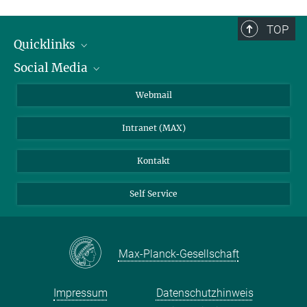
TOP
Quicklinks
Social Media
IMPRS Graduiertenschule
Stellenangebote
LinkedIn
Webmail
Bibliothek
BlueSky
Intranet (MAX)
Wetterstation
Kontakt
Self Service
Max-Planck-Gesellschaft
Impressum
Datenschutzhinweis