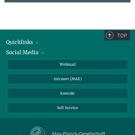
TOP
Quicklinks
Social Media
IMPRS Graduiertenschule
Stellenangebote
LinkedIn
Webmail
Bibliothek
BlueSky
Intranet (MAX)
Wetterstation
Kontakt
Self Service
Max-Planck-Gesellschaft