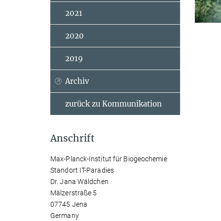
2021
2020
2019
Archiv
zurück zu Kommunikation
Anschrift
Max-Planck-Institut für Biogeochemie
Standort IT-Paradies
Dr. Jana Wäldchen
Mälzerstraße 5
07745 Jena
Germany