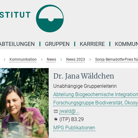
ABTEILUNGEN
GRUPPEN
KARRIERE
KOMMUN
Kommunikation
News
News 2023
Sonja Bernadotte-Preis fü
Dr. Jana Wäldchen
Unabhängige Gruppenleiterin
Abteilung Biogeochemische Integration
Forschungsgruppe Biodiversität, Ökos
jwald@...
(ITP) B3.29
MPG Publikationen