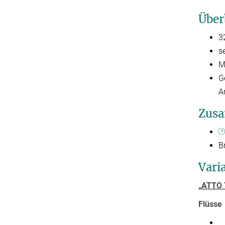
Über
3
s
M
G
A
Zusa
B
Vari
„ATTO 
Flüsse
E