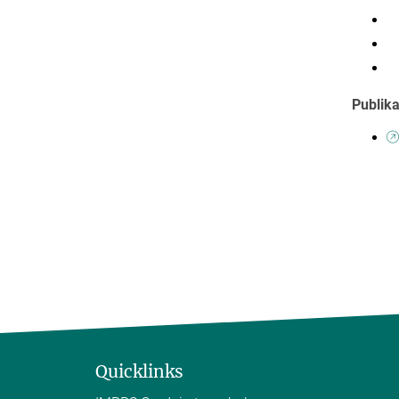
M
C
F
Publik
Quicklinks