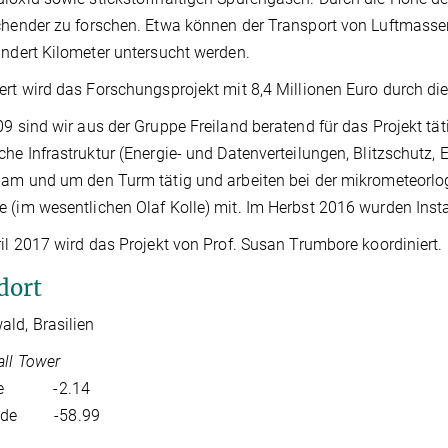
chender zu forschen. Etwa können der Transport von Luftmass
undert Kilometer untersucht werden.
ert wird das Forschungsprojekt mit 8,4 Millionen Euro durch di
09 sind wir aus der Gruppe Freiland beratend für das Projekt täti
che Infrastruktur (Energie- und Datenverteilungen, Blitzschutz,
 am und um den Turm tätig und arbeiten bei der mikrometeorlo
 (im wesentlichen Olaf Kolle) mit. Im Herbst 2016 wurden Insta
ril 2017 wird das Projekt von Prof. Susan Trumbore koordiniert.
dort
ld, Brasilien
ll Tower
ude -2.14
tude -58.99