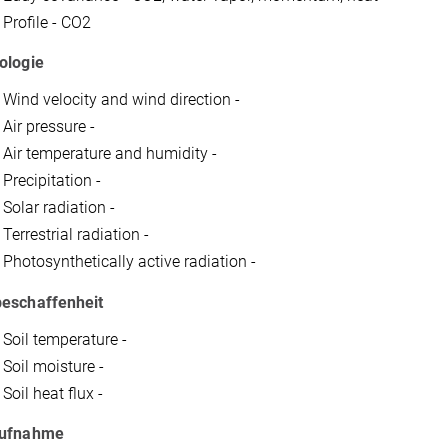
rofile - CO2
ologie
ind velocity and wind direction -
ir pressure -
ir temperature and humidity -
recipitation -
olar radiation -
errestrial radiation -
hotosynthetically active radiation -
eschaffenheit
oil temperature -
oil moisture -
oil heat flux -
aufnahme