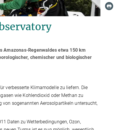
bservatory
 des Amazonas-Regenwaldes etwa 150 km
eorologischer, chemischer und biologischer
r verbesserte Klimamodelle zu liefern. Die
usgasen wie Kohlendioxid oder Methan zu
 von sogenannten Aerosolpartikeln untersucht,
011 Daten zu Wetterbedingungen, Ozon,
s neuen Turms ist es nun möglich, wesentlich