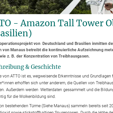
TO - Amazon Tall Tower O
asilien)
operationsprojekt von Deutschland und Brasilien inmitten
h von Manaus betreibt die kontinuierliche Aufzeichnung met
wie z. B. der Konzentration von Treibhausgasen.
hreibung & Geschichte
 von ATTO ist es, wegweisende Erkenntnisse und Grundlagen fü
r*innen erhoffen sich unter anderem, die Quellen von Treibha
en. Außerdem werden Wetterdaten gessammelt und die Bildung
htig für die Wolkenbildung sind.
hon bestehenden Türme (Siehe Manaus) sammeln bereits seit 2
ioxid sowie stickstoffhaltigen Spurengasen. Durch die Höhe de