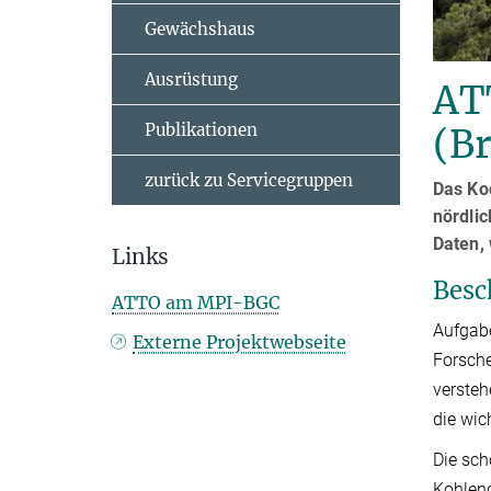
Gewächshaus
Ausrüstung
AT
Publikationen
(Br
zurück zu Servicegruppen
Das Ko
nördlic
Daten, 
Links
Besc
ATTO am MPI-BGC
Aufgabe
Externe Projektwebseite
Forsche
versteh
die wic
Die sc
Kohlend