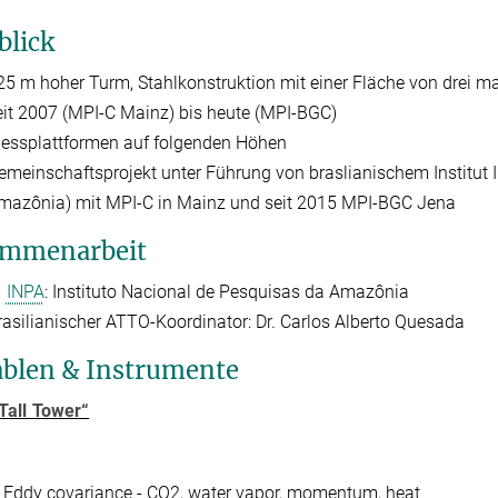
blick
25 m hoher Turm, Stahlkonstruktion mit einer Fläche von drei ma
eit 2007 (MPI-C Mainz) bis heute (MPI-BGC)
essplattformen auf folgenden Höhen
emeinschaftsprojekt unter Führung von braslianischem Institut 
mazônia) mit MPI-C in Mainz und seit 2015 MPI-BGC Jena
mmenarbeit
INPA
: Instituto Nacional de Pesquisas da Amazônia
rasilianischer ATTO-Koordinator: Dr. Carlos Alberto Quesada
ablen & Instrumente
Tall Tower“
ddy covariance - CO2, water vapor, momentum, heat