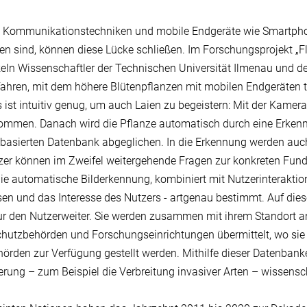
e Kommunikationstechniken und mobile Endgeräte wie Smartphone
n sind, können diese Lücke schließen. Im Forschungsprojekt „F
eln Wissenschaftler der Technischen Universität Ilmenau und d
fahren, mit dem höhere Blütenpflanzen mit mobilen Endgeräten
 ist intuitiv genug, um auch Laien zu begeistern: Mit der Kamera
mmen. Danach wird die Pflanze automatisch durch eine Erkennu
tbasierten Datenbank abgeglichen. In die Erkennung werden au
zer können im Zweifel weitergehende Fragen zur konkreten Funds
ie automatische Bilderkennung, kombiniert mit Nutzerinteraktio
en und das Interesse des Nutzers - artgenau bestimmt. Auf diese 
ur den Nutzerweiter. Sie werden zusammen mit ihrem Standort 
hutzbehörden und Forschungseinrichtungen übermittelt, wo sie d
örden zur Verfügung gestellt werden. Mithilfe dieser Datenban
rung – zum Beispiel die Verbreitung invasiver Arten – wissensc