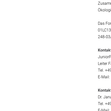
Zusamme
Ökologi
Das For
01LC131
248-03
Kontak
JuniorP
Leiter 
Tel. +4
E-Mail:
Kontak
Dr. Ja
Tel. +4
E-Mail