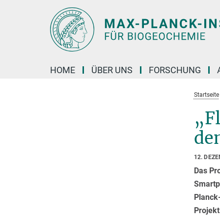
Hauptinhalt
HOME
ÜBER UNS
FORSCHUNG
Startseite
„F
de
12. DEZ
Das Pr
Smartp
Planck-
Projekt