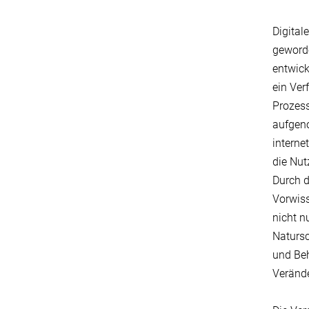
Digital
geworde
entwick
ein Ver
Prozess
aufgeno
interne
die Nut
Durch d
Vorwiss
nicht n
Natursc
und Beh
Verände