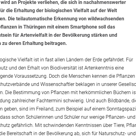
wird an Projekte verliehen, die sich in nachahmenswerter
ür die Erhaltung der biologischen Vielfalt auf der Welt
zen. Die teilautomatische Erkennung von wildwachsenden
flanzen in Thüringen mit einem Smartphone soll das
sein für Artenvielfalt in der Bevölkerung stärken und
ch zu deren Erhaltung beitragen.
ogische Vielfalt ist in fast allen Ländern der Erde gefährdet. Für
utz und den Erhalt von Biodiversität ist Artenkenntnis eine
gende Voraussetzung. Doch die Menschen kennen die Pflanzen u
hutzverbände und Wissenschaftler beklagen in unserer Gesells
n. Die Bestimmung von Pflanzen mit herkömmlichen Büchern ist f
ung zahlreicher Fachtermini schwierig. Und auch Bildbände, di
n geben, sind im Freiland, zum Beispiel auf einem Sonntagspazi
 dass schon Schülerinnen und Schüler nur wenige Pflanzen- und T
hutz gefährlich. Mit schwindenden Kenntnissen über Tiere, P
ie Bereitschaft in der Bevölkerung ab, sich für Naturschutz- u