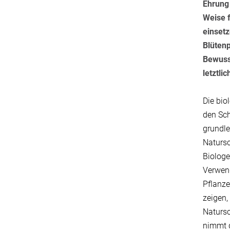
Ehrung 
Weise f
einset
Blütenp
Bewusst
letztli
Die biol
den Sch
grundle
Natursc
Biologe
Verwend
Pflanze
zeigen,
Natursc
nimmt d