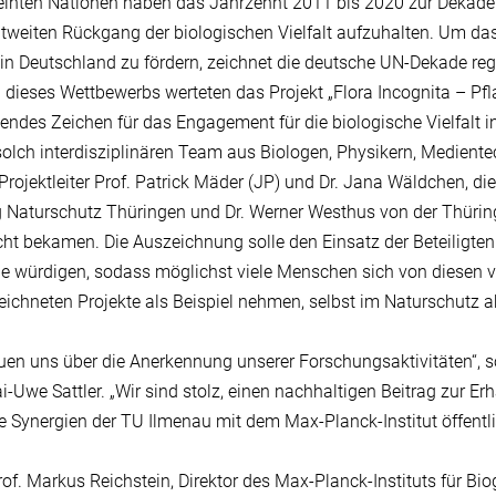
einten Nationen haben das Jahrzehnt 2011 bis 2020 zur Dekade für
tweiten Rückgang der biologischen Vielfalt aufzuhalten. Um das
t in Deutschland zu fördern, zeichnet die deutsche UN-Dekade r
 dieses Wettbewerbs werteten das Projekt „Flora Incognita – 
endes Zeichen für das Engagement für die biologische Vielfalt in 
olch interdisziplinären Team aus Biologen, Physikern, Medientech
Projektleiter Prof. Patrick Mäder (JP) und Dr. Jana Wäldchen, die
g Naturschutz Thüringen und Dr. Werner Westhus von der Thürin
cht bekamen. Die Auszeichnung solle den Einsatz der Beteiligten fü
ie würdigen, sodass möglichst viele Menschen sich von diesen vo
ichneten Projekte als Beispiel nehmen, selbst im Naturschutz a
euen uns über die Anerkennung unserer Forschungsaktivitäten“, s
ai-Uwe Sattler. „Wir sind stolz, einen nachhaltigen Beitrag zur Erh
e Synergien der TU Ilmenau mit dem Max-Planck-Institut öffentl
of. Markus Reichstein, Direktor des Max-Planck-Instituts für Bio