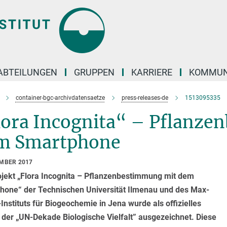
ABTEILUNGEN
GRUPPEN
KARRIERE
KOMMUN
container-bgc-archivdatensaetze
press-releases-de
1513095335
lora Incognita“ – Pflanze
m Smartphone
EMBER 2017
ojekt „Flora Incognita – Pflanzenbestimmung mit dem
hone“ der Technischen Universität Ilmenau und des Max-
Instituts für Biogeochemie in Jena wurde als offizielles
 der „UN-Dekade Biologische Vielfalt” ausgezeichnet. Diese