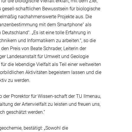
 die biologische Vielfalt erklärt, mit dem Ziel,
 gesell-schaftlichen Bewusstsein für biologische
egelmäßig nachahmenswerte Projekte aus. Die
Pflanzenbestimmung mit dem Smartphone“ als
Deutschland“. „Es ist eine tolle Erfahrung in
nikern und Informatikern zu arbeiten.", so die
 den Preis von Beate Schrader, Leiterin der
ger Landesanstalt für Umwelt und Geologie
r die lebendige Vielfalt als Teil einer weltweiten
rbildlichen Aktivitäten begeistern lassen und die
ktiv zu werden.
o der Prorektor für Wissen-schaft der TU Ilmenau,
altung der Artenvielfalt zu leisten und freuen uns,
ich geschätzt werden.“
geochemie, bestätigt: „Sowohl die