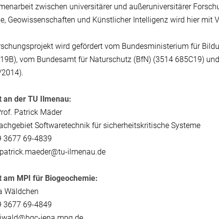
narbeit zwischen universitärer und außeruniversitärer Forsc
e, Geowissenschaften und Künstlicher Intelligenz wird hier mit V
schungsprojekt wird gefördert vom Bundesministerium für Bil
9B), vom Bundesamt für Naturschutz (BfN) (3514 685C19) und 
/2014).
t an der TU Ilmenau:
rof. Patrick Mäder
Fachgebiet Softwaretechnik für sicherheitskritische Systeme
9 3677 69-4839
 patrick.maeder@tu-ilmenau.de
t am MPI für Biogeochemie:
na Wäldchen
9 3677 69-4849
: jwald@bgc-jena.mpg.de