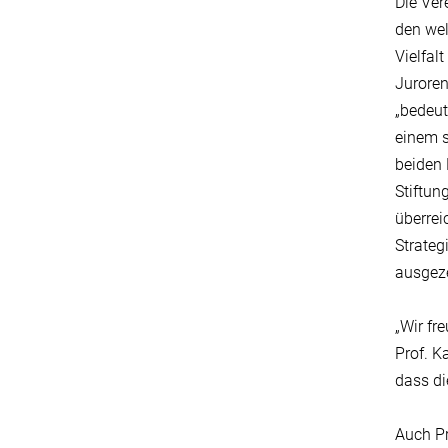
Die Ver
den wel
Vielfal
Juroren
„bedeut
einem s
beiden 
Stiftun
überrei
Strateg
ausgeze
„Wir fr
Prof. K
dass di
Auch Pr