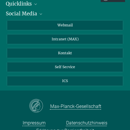
Quicklinks
Social Media
IMPRS Graduiertenschule
Stellenangebote
LinkedIn
Webmail
Bibliothek
BlueSky
Intranet (MAX)
Wetterstation
Kontakt
Self Service
ICS
Max-Planck-Gesellschaft
Impressum
Datenschutzhinweis