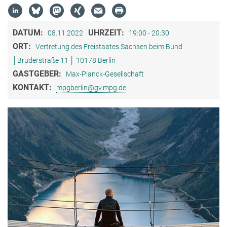
DATUM:
UHRZEIT:
08.11.2022
19:00 - 20:30
ORT:
Vertretung des Freistaates Sachsen beim Bund
│Brüderstraße 11 │ 10178 Berlin
GASTGEBER:
Max-Planck-Gesellschaft
KONTAKT:
mpgberlin@gv.mpg.de