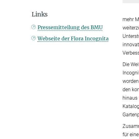
Links
mehr Me
Pressemitteilung des BMU
weiterz
Unterst
Webseite der Flora Incognita
innovat
Verbess
Die Wei
Incogni
worden 
den kom
hinaus 
Katalog
Garten
Zusamm
für ein