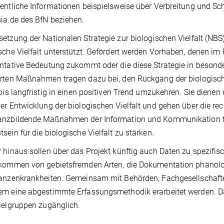
entliche Informationen beispielsweise über Verbreitung und Sc
ia.de des BfN beziehen.
etzung der Nationalen Strategie zur biologischen Vielfalt (N
sche Vielfalt unterstützt. Gefördert werden Vorhaben, denen i
ntative Bedeutung zukommt oder die diese Strategie in besonde
rten Maßnahmen tragen dazu bei, den Rückgang der biologische
 bis langfristig in einen positiven Trend umzukehren. Sie dien
er Entwicklung der biologischen Vielfalt und gehen über die rec
anzbildende Maßnahmen der Information und Kommunikation tra
sein für die biologische Vielfalt zu stärken.
 hinaus sollen über das Projekt künftig auch Daten zu spezifi
kommen von gebietsfremden Arten, die Dokumentation phänolo
anzenkrankheiten. Gemeinsam mit Behörden, Fachgesellschafte
m eine abgestimmte Erfassungsmethodik erarbeitet werden. Da
ielgruppen zugänglich.