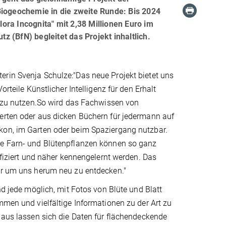
Biogeochemie in die zweite Runde: Bis 2024
ra Incognita" mit 2,38 Millionen Euro im
 (BfN) begleitet das Projekt inhaltlich.
rin Svenja Schulze:"Das neue Projekt bietet uns
Vorteile Künstlicher Intelligenz für den Erhalt
t zu nutzen.So wird das Fachwissen von
erten oder aus dicken Büchern für jedermann auf
on, im Garten oder beim Spaziergang nutzbar.
e Farn- und Blütenpflanzen können so ganz
tifiziert und näher kennengelernt werden. Das
ur um uns herum neu zu entdecken."
und jede möglich, mit Fotos von Blüte und Blatt
mmen und vielfältige Informationen zu der Art zu
naus lassen sich die Daten für flächendeckende