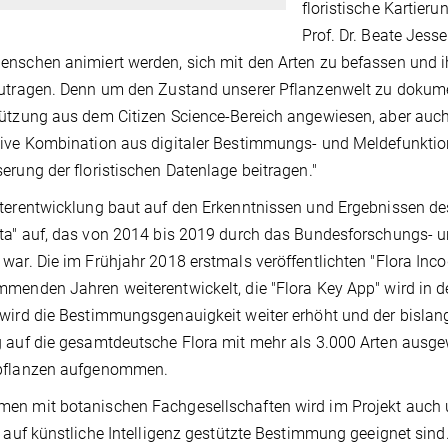
floristische Kartier
Prof. Dr. Beate Jess
nschen animiert werden, sich mit den Arten zu befassen und 
utragen. Denn um den Zustand unserer Pflanzenwelt zu dokumen
ützung aus dem Citizen Science-Bereich angewiesen, aber auch 
ive Kombination aus digitaler Bestimmungs- und Meldefunktion
erung der floristischen Datenlage beitragen."
terentwicklung baut auf den Erkenntnissen und Ergebnissen 
ta" auf, das von 2014 bis 2019 durch das Bundesforschungs- 
war. Die im Frühjahr 2018 erstmals veröffentlichten "Flora Inc
menden Jahren weiterentwickelt, die "Flora Key App" wird in d
wird die Bestimmungsgenauigkeit weiter erhöht und der bisla
 auf die gesamtdeutsche Flora mit mehr als 3.000 Arten ausgew
pflanzen aufgenommen.
en mit botanischen Fachgesellschaften wird im Projekt auch 
e auf künstliche Intelligenz gestützte Bestimmung geeignet sind. 