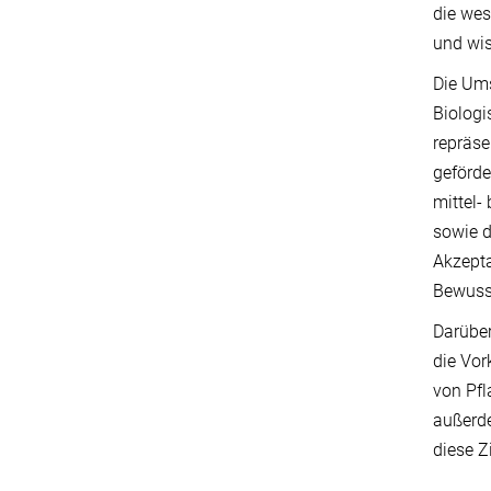
die wes
und wis
Die Ums
Biologi
repräse
geförde
mittel-
sowie d
Akzept
Bewusst
Darüber
die Vor
von Pfl
außerde
diese Z