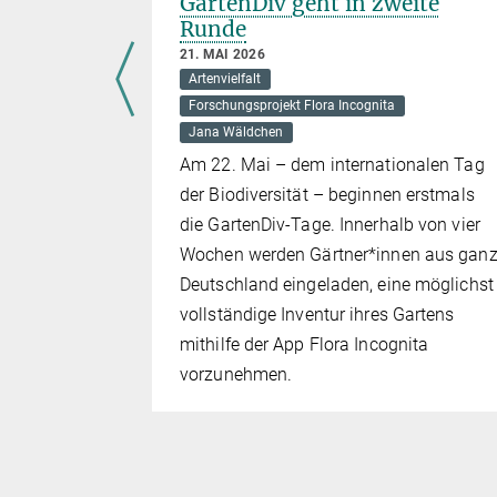
GartenDiv geht in zweite
Runde
kologie
21. MAI 2026
Artenvielfalt
hen
Forschungsprojekt Flora Incognita
win bis
Jana Wäldchen
ftlerinnen
Am 22. Mai – dem internationalen Tag
er
der Biodiversität – beginnen erstmals
logie
die GartenDiv-Tage. Innerhalb von vier
fentlichen
Wochen werden Gärtner*innen aus gan
 immer
Deutschland eingeladen, eine möglichst
Forschende
vollständige Inventur ihres Gartens
tz für das
mithilfe der App Flora Incognita
ng von
vorzunehmen.
 Intelligenz