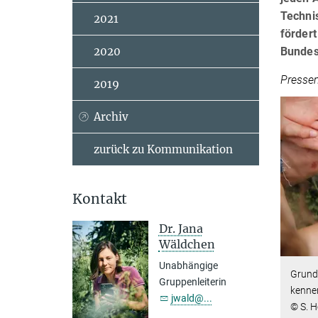
Techni
2021
fördert
Bundesp
2020
Presse
2019
Archiv
zurück zu Kommunikation
Kontakt
Dr. Jana
Wäldchen
Unabhängige
Grunds
Gruppenleiterin
kenne
jwald@...
© S. 