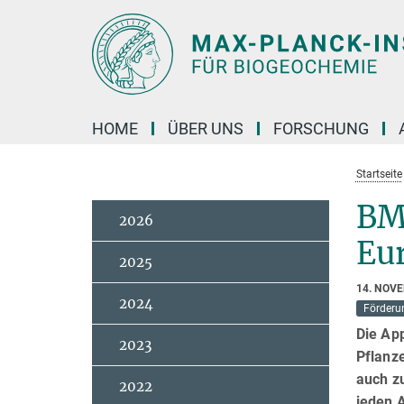
Hauptinhalt
HOME
ÜBER UNS
FORSCHUNG
Startseite
BMU
2026
Eu
2025
14. NOV
2024
Förderu
Die App
2023
Pflanz
auch z
2022
jeden 