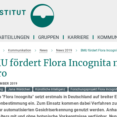
ABTEILUNGEN
GRUPPEN
KARRIERE
KOMMUN
Kommunikation
News
News 2019
BMU fördert Flora Incogni
 fördert Flora Incognita 
ro
EMBER 2019
ng
Jana Wäldchen
Künstliche Intelligenz
Forschungsprojekt Flora Incogni
 "Flora Incognita" setzt erstmals in Deutschland auf breiter E
enbestimmung ein. Zum Einsatz kommen dabei Verfahren zur
ur automatisierten Gesichtserkennung genutzt werden. Anh
Alters mit und ohne botanische Vorkenntnisse verfügbar. Nun