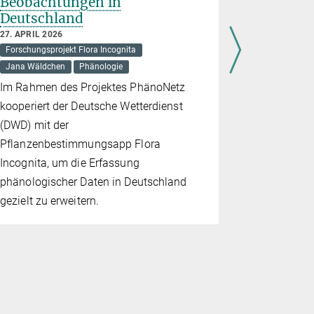
Beobachtungen in
Umwelts
Deutschland
Science
Einfluss
27. APRIL 2026
auf Kli
Forschungsprojekt Flora Incognita
Jana Wäldchen
Phänologie
15. JANUAR 
Böden
Cit
Im Rahmen des Projektes PhänoNetz
Forschungspr
kooperiert der Deutsche Wetterdienst
Jana Wäldch
(DWD) mit der
Mit über 8
Pflanzenbestimmungsapp Flora
aus Pflan
Incognita, um die Erfassung
es Forsche
phänologischer Daten in Deutschland
Instituts f
gezielt zu erweitern.
detailliert
und Bodenb
europäisch