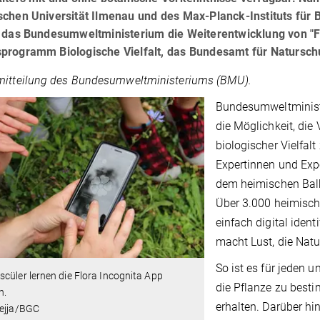
schen Universität Ilmenau und des Max-Planck-Instituts für 
 das Bundesumweltministerium die Weiterentwicklung von "Flo
rogramm Biologische Vielfalt, das Bundesamt für Naturschutz
mitteilung des Bundesumweltministeriums (BMU).
Bundesumweltministe
die Möglichkeit, die 
biologischer Vielfal
Expertinnen und Exp
dem heimischen Balk
Über 3.000 heimisch
einfach digital iden
macht Lust, die Nat
So ist es für jeden 
cüler lernen die Flora Incognita App
die Pflanze zu besti
n.
erhalten. Darüber hi
Hejja/BGC