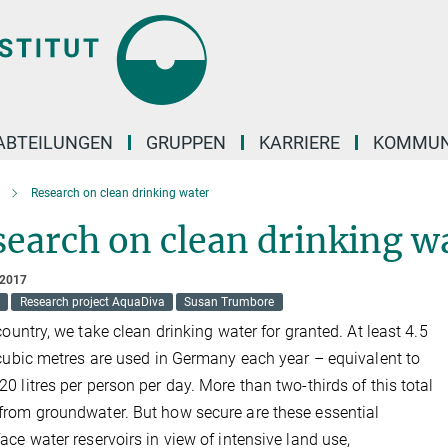
ABTEILUNGEN
GRUPPEN
KARRIERE
KOMMUN
Research on clean drinking water
earch on clean drinking w
 2017
Research project AquaDiva
Susan Trumbore
 country, we take clean drinking water for granted. At least 4.5
 cubic metres are used in Germany each year – equivalent to
0 litres per person per day. More than two-thirds of this total
rom groundwater. But how secure are these essential
ace water reservoirs in view of intensive land use,