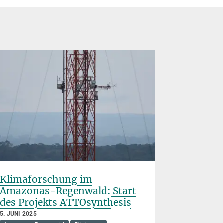
Klimaforschung im
Waldsch
Amazonas-Regenwald: Start
auch dur
des Projekts ATTOsynthesis
27. NOVEMBE
Amazonas R
5. JUNI 2025