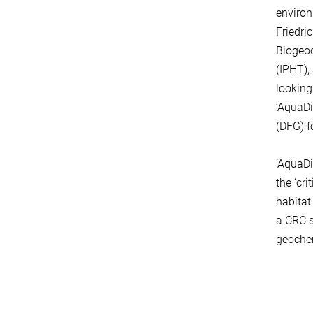
environ
Friedri
Biogeoc
(IPHT),
looking
‘AquaDi
(DFG) f
‘AquaDi
the ‘cr
habitat
a CRC s
geochem