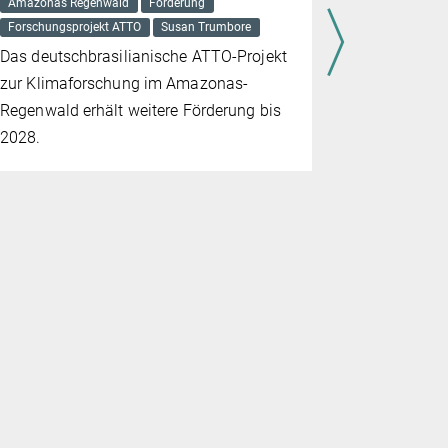
Amazonas Regenwald
Förderung
Susan Trumb
Forschungsprojekt ATTO
Susan Trumbore
Waldsterben
Das deutschbrasilianische ATTO-Projekt
Häufigere s
zur Klimaforschung im Amazonas-
immer größ
Regenwald erhält weitere Förderung bis
Regenwald
2028.
1985 und 20
Gesamtfläc
hat sich i
vervierfacht