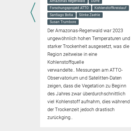
Amazonas Regenwald
Dürre
aft
Forschungsprojekt ATTO
Kohlenstoffkreislauf
ion Tanguro
Santiago Botia
Sönke Zaehle
mbore über
Susan Trumbore
n Amazonas
Der Amazonas-Regenwald war 2023
lft,
ungewöhnlich hohen Temperaturen und
starker Trockenheit ausgesetzt, was die
Region zeitweise in eine
Kohlenstoffquelle
verwandelte.. Messungen am ATTO-
Observatorium und Satelitten-Daten
zeigen, dass die Vegetation zu Beginn
des Jahres zwar überdurchschnittlich
viel Kohlenstoff aufnahm, dies während
der Trockenzeit jedoch drastisch
zurückging..