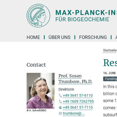
Hauptinhalt
HOME
ÜBER UNS
FORSCHUNG
Startseite
Res
Contact
16. JUNI
Prof. Susan
Funding
Trumbore, Ph.D.
In this
Direktorin
billion
+49 3641 57-6110
some 12
+49 1609 7262795
comes f
+49 3641 57-7110
© A. Schroll/BGC
trumbore@...
subsurf