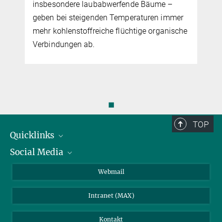
insbesondere laubabwerfende Bäume –
geben bei steigenden Temperaturen immer
mehr kohlenstoffreiche flüchtige organische
Verbindungen ab.
◼
TOP
Quicklinks
Social Media
IMPRS Graduiertenschule
Stellenangebote
LinkedIn
Webmail
Bibliothek
BlueSky
Intranet (MAX)
Wetterstation
Kontakt