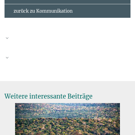
zurück zu Kommunikation
Prof. Susan Trumbore, Ph.D.
Direktorin
+49 3641 57-6110
Orden Pour le mérite
+49 1609 7262795
+49 3641 57-7110
trumbore@...
© A. Schroll/BGC
Weitere interessante Beiträge