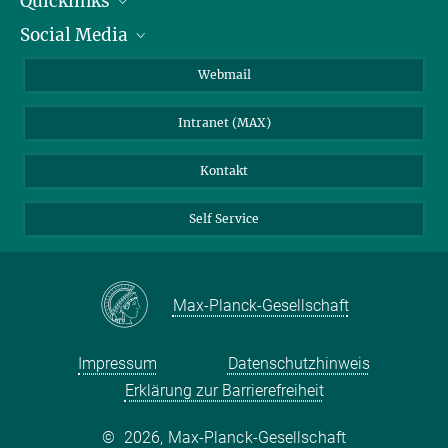
Quicklinks
Social Media
IMPRS Graduiertenschule
Stellenangebote
LinkedIn
Webmail
Bibliothek
BlueSky
Intranet (MAX)
Wetterstation
Kontakt
Self Service
Max-Planck-Gesellschaft
Impressum
Datenschutzhinweis
Erklärung zur Barrierefreiheit
©
2026, Max-Planck-Gesellschaft