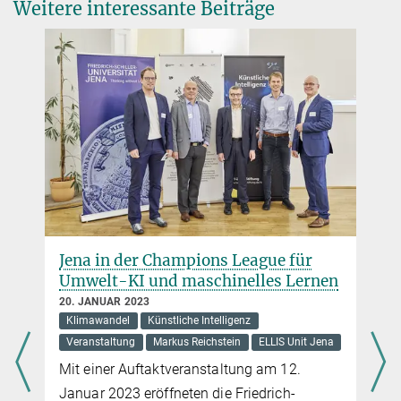
Weitere interessante Beiträge
mit Podcasts zu den Bildern
Wissenschaftskommunikation
+49 3641 57-6801
+49 173 3578624
+49 3641 57-7801
shejja@...
alumni@...
MPI für chemische Ökologie
Dr. Karin Groten
Forschungskoordination
+49 3641 57-1000
kgroten@...
Jena in der Champions League für
Umwelt-KI und maschinelles Lernen
Angela Overmeyer
20. JANUAR 2023
Klimawandel
Künstliche Intelligenz
PR – Kommunikation - Information
+49 3641 57-2110
Veranstaltung
Markus Reichstein
ELLIS Unit Jena
overmeyer@...
Mit einer Auftaktveranstaltung am 12.
Januar 2023 eröffneten die Friedrich-