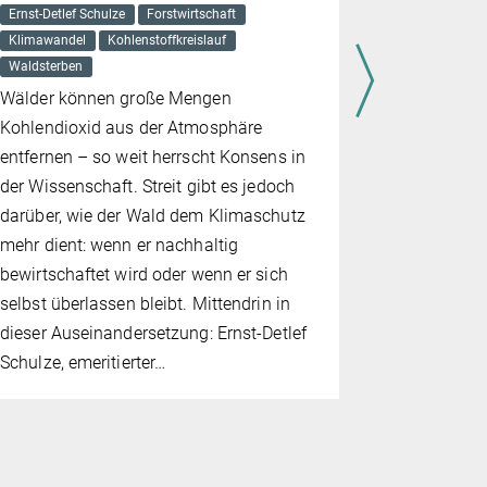
durch v
Ernst-Detlef Schulze
Forstwirtschaft
fossiler
Klimawandel
Kohlenstoffkreislauf
Klimasc
Waldsterben
17. SEPTEMB
Wälder können große Mengen
Forstwirtscha
Kohlendioxid aus der Atmosphäre
Ernst-Detlef 
entfernen – so weit herrscht Konsens in
Entgegnung
der Wissenschaft. Streit gibt es jedoch
der Hochsc
darüber, wie der Wald dem Klimaschutz
Entwicklun
mehr dient: wenn er nachhaltig
10.8.2020
bewirtschaftet wird oder wenn er sich
selbst überlassen bleibt. Mittendrin in
dieser Auseinandersetzung: Ernst-Detlef
Schulze, emeritierter…