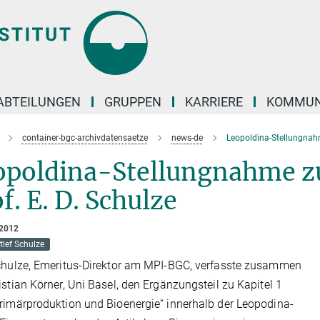
ABTEILUNGEN
GRUPPEN
KARRIERE
KOMMUN
container-bgc-archivdatensaetze
news-de
Leopoldina-Stellungnahm
opoldina-Stellungnahme zu
f. E. D. Schulze
 2012
tlef Schulze
chulze, Emeritus-Direktor am MPI-BGC, verfasste zusammen
istian Körner, Uni Basel, den Ergänzungsteil zu Kapitel 1
rimärproduktion und Bioenergie“ innerhalb der Leopodina-