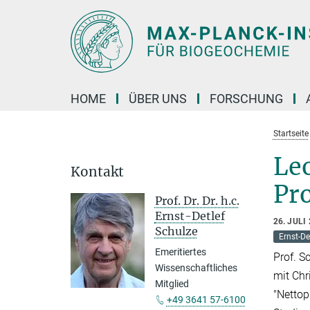
Hauptinhalt
HOME
ÜBER UNS
FORSCHUNG
Startseite
Le
Kontakt
Pro
Prof. Dr. Dr. h.c.
Ernst-Detlef
26. JULI
Schulze
Ernst-De
Emeritiertes
Prof. S
Wissenschaftliches
mit Chr
Mitglied
"Nettop
+49 3641 57-6100