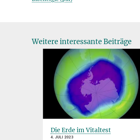
Weitere interessante Beiträge
orie
stein
Die Erde im Vitaltest
4. JULI 2023