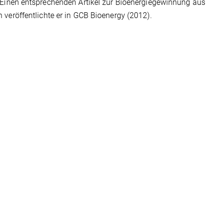
 Einen entsprechenden Artikel zur Bioenergiegewinnung aus
 veröffentlichte er in GCB Bioenergy (2012).