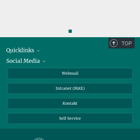
◼
TOP
Quicklinks
Social Media
IMPRS Graduiertenschule
Stellenangebote
LinkedIn
Webmail
Bibliothek
BlueSky
Intranet (MAX)
Wetterstation
Kontakt
Self Service