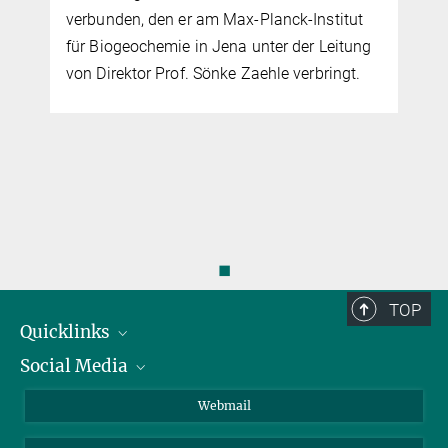
verbunden, den er am Max-Planck-Institut
für Biogeochemie in Jena unter der Leitung
von Direktor Prof. Sönke Zaehle verbringt.
◼
TOP
Quicklinks
Social Media
IMPRS Graduiertenschule
Stellenangebote
LinkedIn
Webmail
Bibliothek
BlueSky