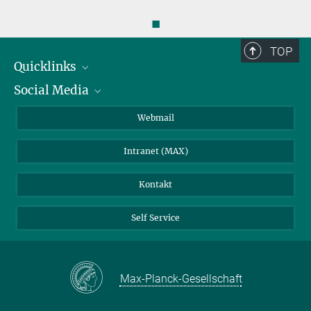
◼
TOP
Quicklinks
Social Media
IMPRS Graduiertenschule
Stellenangebote
LinkedIn
Webmail
Bibliothek
BlueSky
Intranet (MAX)
Wetterstation
Kontakt
Self Service
Max-Planck-Gesellschaft