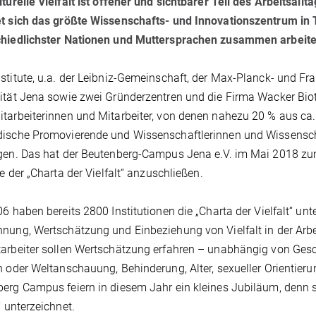
lturelle Vielfalt ist offener und sichtbarer Teil des Arbeitsa
et sich das größte Wissenschafts- und Innovationszentrum in
chiedlichster Nationen und Muttersprachen zusammen arbeite
stitute, u.a. der Leibniz-Gemeinschaft, der Max-Planck- und Frau
ität Jena sowie zwei Gründerzentren und die Firma Wacker Bi
tarbeiterinnen und Mitarbeiter, von denen nahezu 20 % aus ca
ische Promovierende und Wissenschaftlerinnen und Wissenschaf
ngen. Das hat der Beutenberg-Campus Jena e.V. im Mai 2018 z
ive der „Charta der Vielfalt“ anzuschließen.
06 haben bereits 2800 Institutionen die „Charta der Vielfalt“ unt
nung, Wertschätzung und Einbeziehung von Vielfalt in der Arbei
arbeiter sollen Wertschätzung erfahren – unabhängig von Geschl
n oder Weltanschauung, Behinderung, Alter, sexueller Orientierun
erg Campus feiern in diesem Jahr ein kleines Jubiläum, denn si
“ unterzeichnet.