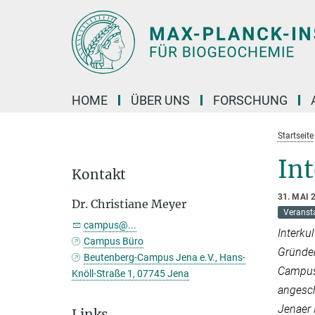
Hauptinhalt
HOME
ÜBER UNS
FORSCHUNG
Startseite
Int
Kontakt
31. MAI 
Dr. Christiane Meyer
Veranst
campus@...
Interkul
Campus Büro
Gründer
Beutenberg-Campus Jena e.V., Hans-
Campus 
Knöll-Straße 1, 07745 Jena
angesch
Jenaer 
Links