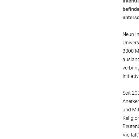
Interku
befind
unters
Neun In
Univers
3000 Mi
ausländ
verbri
Initiat
Seit 20
Anerken
und Mit
Religio
Beutenb
Vielfalt