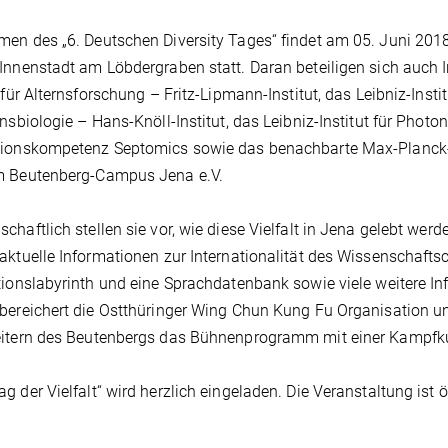
en des „6. Deutschen Diversity Tages“ findet am 05. Juni 2018 v
Innenstadt am Löbdergraben statt. Daran beteiligen sich auch I
t für Alternsforschung – Fritz-Lipmann-Institut, das Leibniz-Inst
onsbiologie – Hans-Knöll-Institut, das Leibniz-Institut für Pho
tionskompetenz Septomics sowie das benachbarte Max-Planck-
m Beutenberg-Campus Jena e.V.
chaftlich stellen sie vor, wie diese Vielfalt in Jena gelebt wer
aktuelle Informationen zur Internationalität des Wissenschafts
tionslabyrinth und eine Sprachdatenbank sowie viele weitere I
bereichert die Ostthüringer Wing Chun Kung Fu Organisation un
eitern des Beutenbergs das Bühnenprogramm mit einer Kampfku
g der Vielfalt“ wird herzlich eingeladen. Die Veranstaltung ist ö