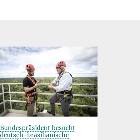
Bundespräsident besucht
ATTO-Wo
deutsch-brasilianische
Mit voll