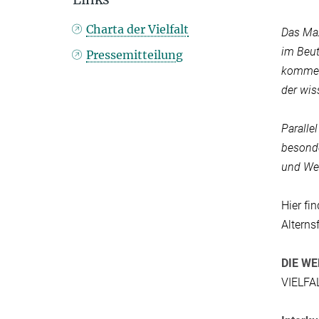
Charta der Vielfalt
Das Max
im Beut
Pressemitteilung
kommen
der wis
Paralle
besond
und Wei
Hier fi
Alterns
DIE WE
VIELF