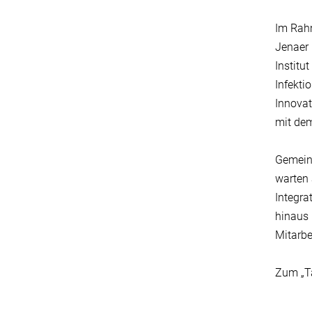
Im Rahm
Jenaer 
Institu
Infekti
Innova
mit de
Gemeins
warten 
Integra
hinaus 
Mitarb
Zum „Ta