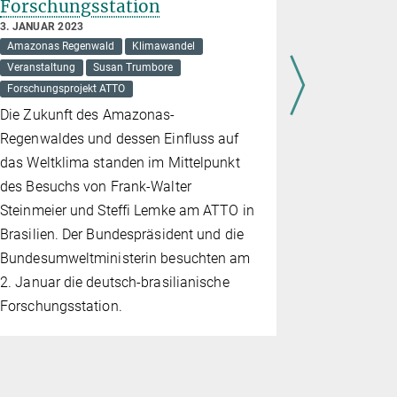
Forschungsstation
26. OKTOBER
Amazonas R
3. JANUAR 2023
Amazonas Regenwald
Klimawandel
Susan Trumb
Veranstaltung
Susan Trumbore
Im Rahmen 
Forschungsprojekt ATTO
Kooperatio
Die Zukunft des Amazonas-
Tower Obse
Regenwaldes und dessen Einfluss auf
internation
das Weltklima standen im Mittelpunkt
den Amazo
des Besuchs von Frank-Walter
Wechselwir
Steinmeier und Steffi Lemke am ATTO in
und dem Kli
Brasilien. Der Bundespräsident und die
Workshop ha
Bundesumweltministerin besuchten am
sich ATTO 
2. Januar die deutsch-brasilianische
Forschungs
Forschungsstation.
einzigartig
entwickelt 
der schwie