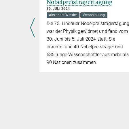
Nobelpreisträgertagung
30. JULI 2024
tung
Alexander Winkler
Veranstaltung
Die 73. Lindauer Nobelpreisträgertagun
onen –
war der Physik gewidmet und fand vom
tik" zeigt
30. Juni bis 5. Juli 2024 statt. Sie
uli in der
brachte rund 40 Nobelpreisträger und
. Sie werden
635 junge Wissenschaftler aus mehr als
tellung des
90 Nationen zusammen.
 und sind
ntlichkeit