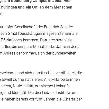
lltags am Beutenberg Campus in Jena. Hier
 Thüringen und ein Ort, an dem Menschen
n.
nhofer-Gesellschaft, der Friedrich-Schiller-
otech GmbH beschäftigen insgesamt mehr als
. 75 Nationen kommen. Darunter sind viele
tler, die ein paar Monate oder Jahre in Jena
um Anlass genommen, sich der bundesweiten
erzeichnet und sich damit selbst verpflichtet, die
tswelt zu thematisieren. Alle Mitarbeiterinnen
echt, Nationalität, ethnischer Herkunft,
g und Identität. Die drei Leibniz-Institute am
e haben bereits vor fünf Jahren die „Charta der