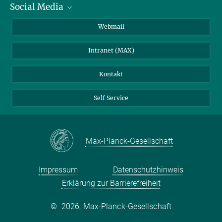
Social Media
IMPRS Graduiertenschule
Stellenangebote
LinkedIn
Webmail
Bibliothek
BlueSky
Intranet (MAX)
Wetterstation
Kontakt
Self Service
Max-Planck-Gesellschaft
Impressum
Datenschutzhinweis
Erklärung zur Barrierefreiheit
©
2026, Max-Planck-Gesellschaft