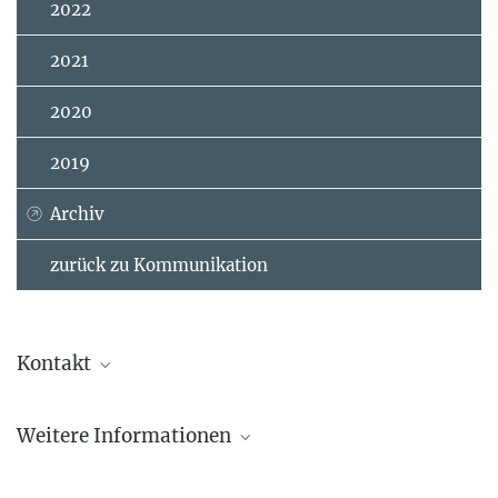
2022
2021
2020
2019
Archiv
zurück zu Kommunikation
Kontakt
Dr. habil. Christoph Gerbig
Weitere Informationen
Gruppenleiter
+49 3641 57-6373
Pressemitteilung des BMBF
+49 1733615749