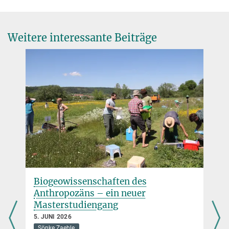
IAGOS Webseite
+49 3641 57-7300
cgerbig@...
© S.Schott/BGC
Weitere interessante Beiträge
Luftgetragene Spurengasmessungen und
mesoskalige Modellierung (ATM)
Sie finden dieses Video auf YouTube. Mit Klick auf das Bild
werden Sie dorthin weitergeleitet.
Biogeowissenschaften des
IAGOS - Who is committed to our climate
Anthropozäns – ein neuer
Kurzfilm zur Europäischen Forschungsinfrastruktur IAGOS (In-
Masterstudiengang
service Aircraft for a Global Observing System)
5. JUNI 2026
Sönke Zaehle