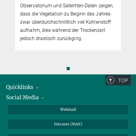
Observatorium und Satelitten-Daten zeigen,
dass die Vegetation zu Beginn des Jahres
zwar überdurchschnittlich viel Kohlenstoff
aufnahm, dies während der Trockenzeit
jedoch drastisch zurückging..
◼
TOP
Quicklinks
Social Media
IMPRS Graduiertenschule
Stellenangebote
LinkedIn
Webmail
Bibliothek
BlueSky
Intranet (MAX)
Wetterstation