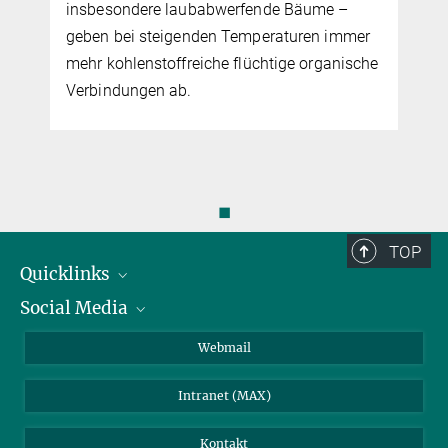
insbesondere laubabwerfende Bäume –
geben bei steigenden Temperaturen immer
mehr kohlenstoffreiche flüchtige organische
Verbindungen ab.
◼
TOP
Quicklinks
Social Media
IMPRS Graduiertenschule
Stellenangebote
LinkedIn
Webmail
Bibliothek
BlueSky
Intranet (MAX)
Wetterstation
Kontakt