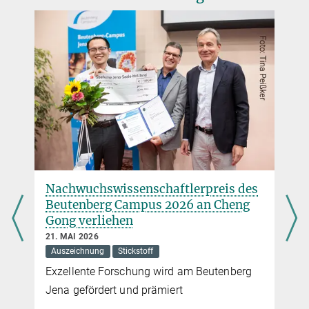
reichstein-office@...
© Tristan Vostry
Nachwuchswissen­schaft­ler­preis des
Beutenberg Campus 2026 an Cheng
Gong verliehen
21. MAI 2026
Auszeichnung
Stickstoff
Exzellente Forschung wird am Beutenberg
Jena gefördert und prämiert