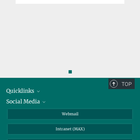
◼
TOP
Quicklinks
Social Media
IMPRS Graduiertenschule
Stellenangebote
LinkedIn
Webmail
Bibliothek
BlueSky
Intranet (MAX)
Wetterstation