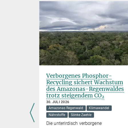
r
Verborgenes Phosphor-
er J.
Recycling sichert Wachstum
des Amazonas-Regenwaldes
trotz steigendem CO
2
30. JULI 2026
Amazonas Regenwald
Klimawandel
Nährstoffe
Sönke Zaehle
lt einen
Die unterirdisch verborgene