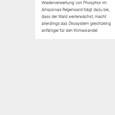
 Forschung
Wiederverwertung von Phosphor im
ff-
Amazonas Regenwald trägt dazu bei,
ucht, wie
dass der Wald weiterwächst, macht
 CO₂-
allerdings das Ökosystem gleichzeitig
naus
anfälliger für den Klimawandel.