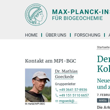
Hauptinhalt
HOME
ÜBER UNS
FORSCHUNG
Startseite
Der
Kontakt am MPI-BGC
Koh
Dr. Mathias
Goeckede
Neue
Gruppenleiter
und 
+49 3641 57-8936
+49 151 5110 6657
7. FEBR
Arktis
mgoeck@...
M.Hertel/MPI-BGC
Die Ark