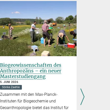
Biogeowissenschaften des
Nachwuch
Anthropozäns – ein neuer
preis d
Masterstudiengang
2026 an
verliehe
5. JUNI 2026
Sönke Zaehle
21. MAI 2026
Auszeichnun
Zusammen mit den Max-Planck-
Exzellente
Instituten für Biogeochemie und
Beutenberg
Geoanthropologie bietet das Institut für