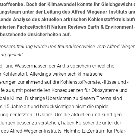
toffsenke. Doch der Klimawandel könnte ihr Gleichgewicht em
ngsteam unter der Leitung des Alfred-Wegener-Instituts und
nde Analyse des aktuellen arktischen Kohlenstoffkreislaufs 
ierten Fachzeitschrift Nature Reviews Earth & Environment e
 bestehende Unsicherheiten auf.
ressemitteilung wurde uns freundlicherweise vom Alfred-Wegene
ng gestellt.
d- und Wassermassen der Arktis speichern erhebliche
Kohlenstoff. Allerdings wirken sich klimatische
rungen zunehmend auf die Kohlenstoffvorräte, -flüsse und -
ufe aus, mit potenziellen Konsequenzen für Ökosysteme und
bale Klima. Bisherige Übersichten zu diesem Thema sind
s 15 Jahre alt und berücksichtigen nicht die rapide
ng der letzten 10 Jahre. Um die aktuellen und künftigen
lungen besser zu verstehen, haben Forschende unter der
 des Alfred-Wegener-Instituts, Helmholtz-Zentrum für Polar-