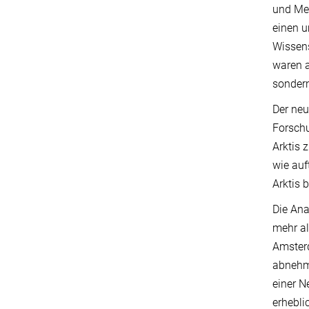
und Mee
einen 
Wissens
waren a
sondern
Der neu
Forsch
Arktis 
wie auf
Arktis 
Die Ana
mehr a
Amsterd
abnehme
einer N
erhebl