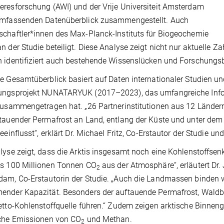
resforschung (AWI) und der Vrije Universiteit Amsterdam
umfassenden Datenüberblick zusammengestellt. Auch
chaftler*innen des Max-Planck-Instituts für Biogeochemie
n der Studie beteiligt. Diese Analyse zeigt nicht nur aktuelle Z
 identifiziert auch bestehende Wissenslücken und Forschungs
e Gesamtüberblick basiert auf Daten internationaler Studien 
ungsprojekt NUNATARYUK (2017–2023), das umfangreiche Inform
zusammengetragen hat. „26 Partnerinstitutionen aus 12 Lände
tauender Permafrost an Land, entlang der Küste und unter dem
beeinflusst“, erklärt Dr. Michael Fritz, Co-Erstautor der Studie 
lyse zeigt, dass die Arktis insgesamt noch eine Kohlenstoffsenke
ls 100 Millionen Tonnen CO
aus der Atmosphäre“, erläutert Dr. 
2
am, Co-Erstautorin der Studie. „Auch die Landmassen binden we
nder Kapazität. Besonders der auftauende Permafrost, Waldbr
etto-Kohlenstoffquelle führen.“ Zudem zeigen arktische Binneng
iche Emissionen von CO
und Methan.
2