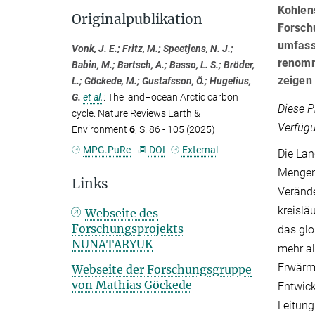
Kohlens
Originalpublikation
Forschu
umfasse
Vonk, J. E.; Fritz, M.; Speetjens, N. J.;
renomm
Babin, M.; Bartsch, A.; Basso, L. S.; Bröder,
zeigen
L.; Göckede, M.; Gustafsson, Ö.; Hugelius,
G.
et al.
:
The land–ocean Arctic carbon
Diese P
cycle. Nature Reviews Earth &
Verfügu
Environment
6
, S. 86 - 105 (2025)
MPG.PuRe
DOI
External
Die Lan
Mengen 
Links
Verände
kreislä
Webseite des
Forschungsprojekts
das glo
NUNATARYUK
mehr al
Erwärmu
Webseite der Forschungsgruppe
von Mathias Göckede
Entwick
Leitung