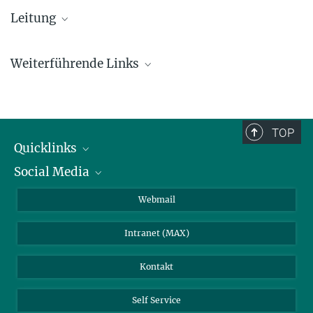
Leitung
Dr. Markus Eritt
Weiterführende Links
+49 3641 310-7579
meritt@...
Integrated Carbon Observation System
ICOS ATC
TOP
ICOS - Central Analytical Laboratories
Quicklinks
ICOS CRL Heidelberg
Social Media
IMPRS Graduiertenschule
Stellenangebote
LinkedIn
Webmail
Bibliothek
BlueSky
Intranet (MAX)
Wetterstation
Kontakt
Self Service