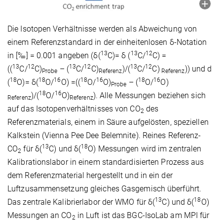
Die Isotopen Verhältnisse werden als Abweichung von
einem Referenzstandard in der einheitenlosen δ-Notation
13
13
12
in [‰] = 0.001 angeben (δ(
C)= δ (
C/
C) =
13
12
13
12
13
12
((
C/
C)
– (
C/
C)
)/(
C/
C)
)) und d
Probe
Referenz
Referenz
18
18
16
18
16
18
16
(
O)= δ(
O/
O) =((
O/
O)
– (
O/
O)
Probe
18
16
)/(
O/
O)
). Alle Messungen beziehen sich
Referenz
Referenz
auf das Isotopenverhältnisses von CO
des
2
Referenzmaterials, einem in Säure aufgelösten, speziellen
Kalkstein (Vienna Pee Dee Belemnite). Reines Referenz-
13
18
CO
für δ(
C) und δ(
O) Messungen wird im zentralen
2
Kalibrationslabor in einem standardisierten Prozess aus
dem Referenzmaterial hergestellt und in ein der
Luftzusammensetzung gleiches Gasgemisch überführt.
13
18
Das zentrale Kalibrierlabor der WMO für δ(
C) und δ(
O)
Messungen an CO
in Luft ist das BGC-IsoLab am MPI für
2