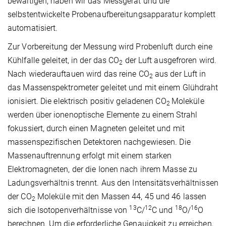
bewältigen, haben wir das Messgerät und die
selbstentwickelte Probenaufbereitungsapparatur komplett
automatisiert.
Zur Vorbereitung der Messung wird Probenluft durch eine
Kühlfalle geleitet, in der das CO
der Luft ausgefroren wird.
2
Nach wiederauftauen wird das reine CO
aus der Luft in
2
das Massenspektrometer geleitet und mit einem Glühdraht
ionisiert. Die elektrisch positiv geladenen CO
Moleküle
2
werden über ionenoptische Elemente zu einem Strahl
fokussiert, durch einen Magneten geleitet und mit
massenspezifischen Detektoren nachgewiesen. Die
Massenauftrennung erfolgt mit einem starken
Elektromagneten, der die Ionen nach ihrem Masse zu
Ladungsverhältnis trennt. Aus den Intensitätsverhältnissen
der CO
Moleküle mit den Massen 44, 45 und 46 lassen
2
13
12
18
16
sich die Isotopenverhältnisse von
C/
C und
O/
O
berechnen. Um die erforderliche Genauigkeit zu erreichen,