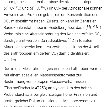
Labor gemessenen Verhältnisse der stabilen Isotope
13
12
18
16
δ(
C/
C) und δ(
O/
O) im CO
der Atmosphäre können
2
Hinweise auf Prozesse geben, die die Konzentration des
CO
mitbestimmt haben. Zusätzlich kann im Zentralen
2
14
12
Radiokohlenstoff Labor in Heidelberg über das δ(
C/
C)
Verhältnis eine Alterseinordnung des Kohlenstoffs im CO
2
14
durchgeführt werden. Da radioaktives
C in fossilen
Materialien bereits komplett zerfallen ist, kann der Anteil
des anthropogen emitierten CO
damit identifiziert
2
werden.
Die an den Messtationen gesammelten Luftproben werden
mit einem speziellen Massenspektrometer zur
Bestimmung von Isotopen-Massenverhältnissen
(ThermoFischer MAT253) analysiert. Um den hohen
Probendurchsatz bei gleichzeitiger hoher Präzision und
umfangreicher Dokumentation des Messprozesses zu