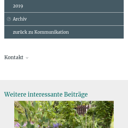
2019
Archiv
zurück zu Kommunikation
Kontakt
Dr. Jana Wäldchen
Unabhängige Gruppenleiterin
jwald@...
Weitere interessante Beiträge
Anke Bebber
Wissenschaftskommunikation
abebber@...