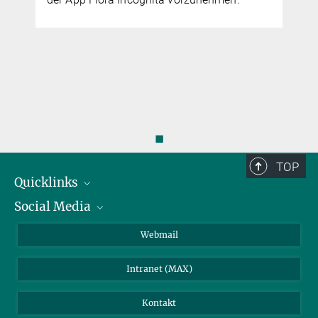
e
◼
TOP
Quicklinks
Social Media
IMPRS Graduiertenschule
Stellenangebote
LinkedIn
Webmail
Bibliothek
BlueSky
Intranet (MAX)
Wetterstation
Kontakt