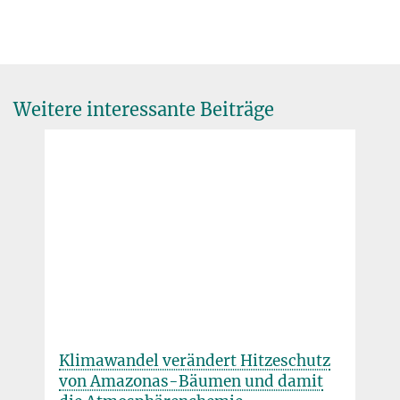
Ecosystem fluxes during drought and recovery in an experimental
© C. Philipp/BGC
Webseite von Biosphere 2
forest. Science
374
, 6574, S. 1514 - 1518 (2021)
MPG.PuRe
DOI
Weitere interessante Beiträge
Klimawandel verändert Hitzeschutz
von Amazonas-Bäumen und damit