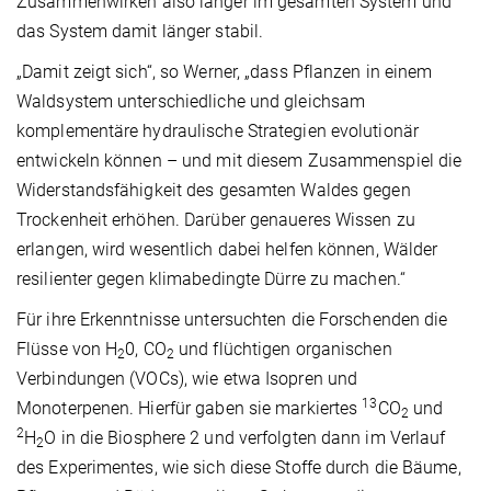
Zusammenwirken also länger im gesamten System und
das System damit länger stabil.
„Damit zeigt sich“, so Werner, „dass Pflanzen in einem
Waldsystem unterschiedliche und gleichsam
komplementäre hydraulische Strategien evolutionär
entwickeln können – und mit diesem Zusammenspiel die
Widerstandsfähigkeit des gesamten Waldes gegen
Trockenheit erhöhen. Darüber genaueres Wissen zu
erlangen, wird wesentlich dabei helfen können, Wälder
resilienter gegen klimabedingte Dürre zu machen.“
Für ihre Erkenntnisse untersuchten die Forschenden die
Flüsse von H
0, CO
und flüchtigen organischen
2
2
Verbindungen (VOCs), wie etwa Isopren und
13
Monoterpenen. Hierfür gaben sie markiertes
CO
und
2
2
H
O in die Biosphere 2 und verfolgten dann im Verlauf
2
des Experimentes, wie sich diese Stoffe durch die Bäume,