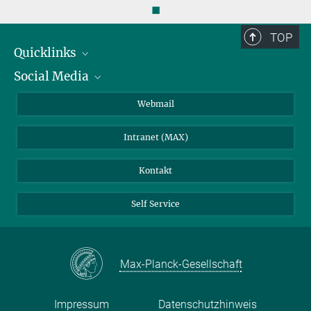
◼
TOP
Quicklinks
Social Media
IMPRS Graduiertenschule
Stellenangebote
LinkedIn
Webmail
Bibliothek
BlueSky
Intranet (MAX)
Wetterstation
Kontakt
Self Service
Max-Planck-Gesellschaft
Impressum
Datenschutzhinweis