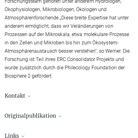
Forschungsteam gehören unter anderem Hydrologen,
Ökophysiologen, Mikrobiologen, Ökologen und
Atmosphärenforschende „Diese breite Expertise hat unter
anderem ermöglicht, dass wir Veränderungen von
Prozessen auf der Mikroskala, etwa molekulare Prozesse
in den Zellen und Mikroben bis hin zum Ökosystem-
Atmosphärenaustausch besser verstehen“, so Werner. Die
Forschung ist Teil ihres ERC Consolidator Projekts und
wurde zusätzlich durch die Philecology Foundation der
Biosphere 2 gefördert.
Kontakt
Dr. Jianbei Huang
Originalpublikation
Gruppenleiter
+49 3641 57-6368
Werner, C.; Meredith, L. K.; Ladd, S. N.; Ingrisch, J.; Kübert, A.; van
hjianbei@...
Links
Haren, J.; Bahn, M.; Bailey, K.; Bamberger, I.; Beyer, M.
et al.
: