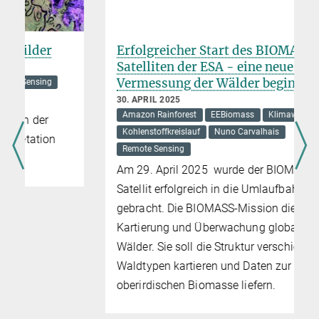
Erfolgreicher Start des BIOMASS-
Satelliten der ESA - eine neue Ära zur
Vermessung der Wälder beginnt
30. APRIL 2025
Amazon Rainforest
EEBiomass
Klimawandel
Kohlenstoffkreislauf
Nuno Carvalhais
Remote Sensing
Am 29. April 2025 wurde der BIOMASS-
Satellit erfolgreich in die Umlaufbahn
gebracht. Die BIOMASS-Mission dient der
Kartierung und Überwachung globaler
Wälder. Sie soll die Struktur verschiedener
Waldtypen kartieren und Daten zur
oberirdischen Biomasse liefern.