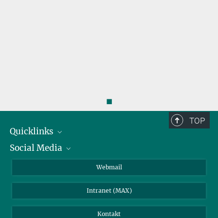
◼
TOP
Quicklinks
Social Media
IMPRS Graduiertenschule
Stellenangebote
LinkedIn
Webmail
Bibliothek
BlueSky
Intranet (MAX)
Wetterstation
Kontakt