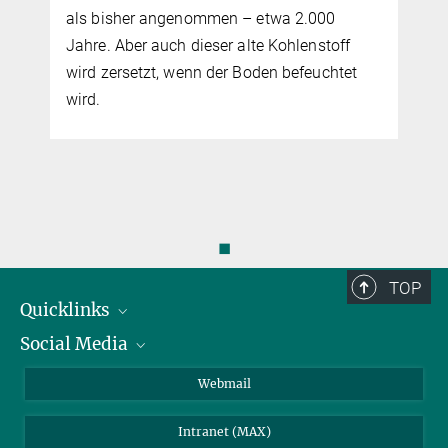
als bisher angenommen – etwa 2.000
Jahre. Aber auch dieser alte Kohlenstoff
wird zersetzt, wenn der Boden befeuchtet
wird.
e
◼
TOP
Quicklinks
Social Media
IMPRS Graduiertenschule
Stellenangebote
LinkedIn
Webmail
Bibliothek
BlueSky
Intranet (MAX)
Wetterstation