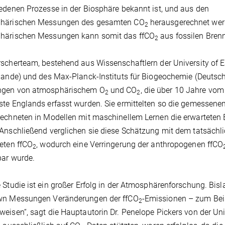
edenen Prozesse in der Biosphäre bekannt ist, und aus den
härischen Messungen des gesamten CO
herausgerechnet werd
2
härischen Messungen kann somit das ffCO
aus fossilen Bren
2
scherteam, bestehend aus Wissenschaftlern der University of Ea
lande) und des Max-Planck-Instituts für Biogeochemie (Deutschl
gen von atmosphärischem O
und CO
, die über 10 Jahre vo
2
2
te Englands erfasst wurden. Sie ermittelten so die gemessene
echneten in Modellen mit maschinellem Lernen die erwarteten
Anschließend verglichen sie diese Schätzung mit dem tatsäch
eten ffCO
, wodurch eine Verringerung der anthropogenen ffCO
2
bar wurde.
 Studie ist ein großer Erfolg in der Atmosphärenforschung. Bis
wn Messungen Veränderungen der ffCO
-Emissionen – zum Bei
2
eisen“, sagt die Hauptautorin Dr. Penelope Pickers von der Univ