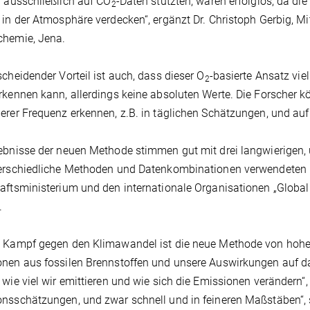
h ausschließlich auf CO
-Daten stützten, waren erfolglos, da d
2
 in der Atmosphäre verdecken“, ergänzt Dr. Christoph Gerbig, M
chemie, Jena.
scheidender Vorteil ist auch, dass dieser O
-basierte Ansatz vie
2
rkennen kann, allerdings keine absoluten Werte. Die Forscher 
erer Frequenz erkennen, z.B. in täglichen Schätzungen, und auf
ebnisse der neuen Methode stimmen gut mit drei langwierigen
terschiedliche Methoden und Datenkombinationen verwendeten
aftsministerium und den internationale Organisationen „Global
.
n Kampf gegen den Klimawandel ist die neue Methode von hoh
nen aus fossilen Brennstoffen und unsere Auswirkungen auf da
 wie viel wir emittieren und wie sich die Emissionen verändern“
nsschätzungen, und zwar schnell und in feineren Maßstäben“, s