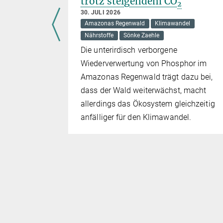
AS
trotz steigendem CO
2
30. JULI 2026
Amazonas Regenwald
Klimawandel
Nährstoffe
Sönke Zaehle
er
Die unterirdisch verborgene
ie Deutsche
Wiederverwertung von Phosphor im
en
Amazonas Regenwald trägt dazu bei,
29. - 30.
dass der Wald weiterwächst, macht
allerdings das Ökosystem gleichzeitig
en
anfälliger für den Klimawandel.
 Weg zur