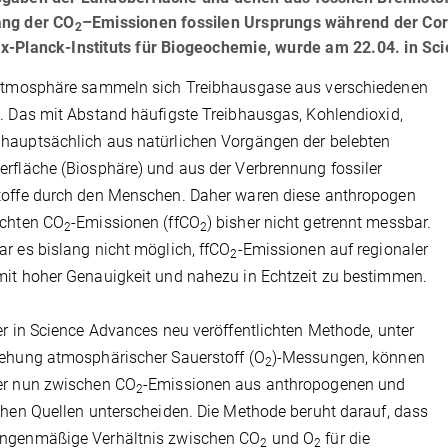
ng der CO
–Emissionen fossilen Ursprungs während der Cor
2
x-Planck-Instituts für Biogeochemie, wurde am 22.04. in Sci
 Atmosphäre sammeln sich Treibhausgase aus verschiedenen
. Das mit Abstand häufigste Treibhausgas, Kohlendioxid,
hauptsächlich aus natürlichen Vorgängen der belebten
rfläche (Biosphäre) und aus der Verbrennung fossiler
toffe durch den Menschen. Daher waren diese anthropogen
achten CO
-Emissionen (ffCO
) bisher nicht getrennt messbar.
2
2
r es bislang nicht möglich, ffCO
-Emissionen auf regionaler
2
it hoher Genauigkeit und nahezu in Echtzeit zu bestimmen.
er in Science Advances neu veröffentlichten Methode, unter
ehung atmosphärischer Sauerstoff (O
)-Messungen, können
2
er nun zwischen CO
-Emissionen aus anthropogenen und
2
chen Quellen unterscheiden. Die Methode beruht darauf, dass
ngenmäßige Verhältnis zwischen CO
und O
für die
2
2