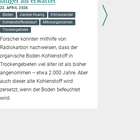
länger als erwartet
17. APRIL 20
22. APRIL 2026
Axel Kleidon
Böden
Jianbei Huang
Klimawandel
„Unser Ene
Kohlenstoffkreislauf
Mikroorganismen
Trockengebiete
und Mitrede
Forscher konnten mithilfe von
Parteimitgli
Radiokarbon nachweisen, dass der
organische Boden-Kohlenstoff in
Trockengebieten viel älter ist als bisher
angenommen – etwa 2.000 Jahre. Aber
auch dieser alte Kohlenstoff wird
zersetzt, wenn der Boden befeuchtet
wird.