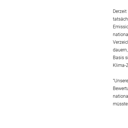
Derzeit
tatsäc
Emissio
nation
Verzeic
dauern,
Basis s
Klima-Z
"Unsere
Bewert
nationa
müsste