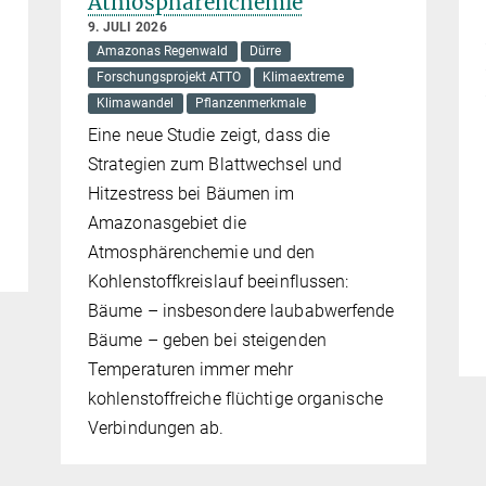
Atmosphärenchemie
9. JULI 2026
Amazonas Regenwald
Dürre
Forschungsprojekt ATTO
Klimaextreme
Klimawandel
Pflanzenmerkmale
Eine neue Studie zeigt, dass die
Strategien zum Blattwechsel und
Hitzestress bei Bäumen im
Amazonasgebiet die
Atmosphärenchemie und den
Kohlenstoffkreislauf beeinflussen:
Bäume – insbesondere laubabwerfende
Bäume – geben bei steigenden
Temperaturen immer mehr
kohlenstoffreiche flüchtige organische
Verbindungen ab.