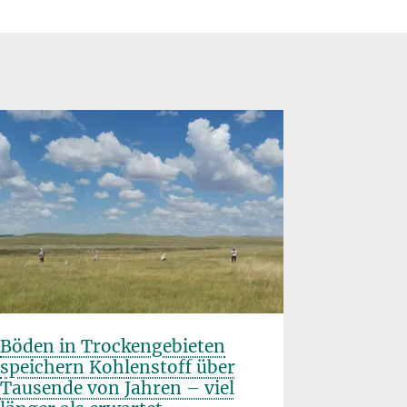
Böden in Trockengebieten
speichern Kohlenstoff über
Bücher v
Tausende von Jahren – viel
Energie