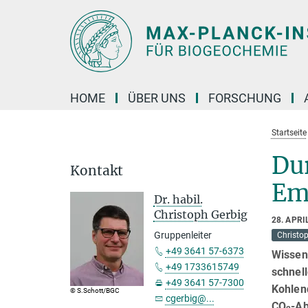
Hauptinhalt
HOME
ÜBER UNS
FORSCHUNG
Startseite
Du
Kontakt
Emi
Dr. habil.
Christoph Gerbig
28. APRI
Gruppenleiter
Christo
+49 3641 57-6373
Wissen
+49 1733615749
schnel
+49 3641 57-7300
Kohlen
© S.Schott/BGC
cgerbig@...
CO
-Ab