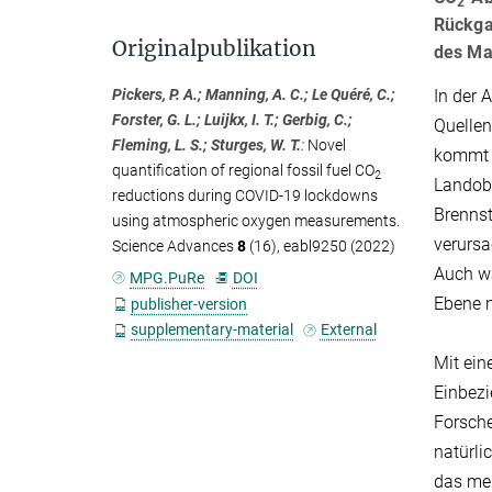
2
Rückga
Originalpublikation
des Ma
In der
Pickers, P. A.; Manning, A. C.; Le Quéré, C.;
Forster, G. L.; Luijkx, I. T.; Gerbig, C.;
Quellen
Fleming, L. S.; Sturges, W. T.
:
Novel
kommt 
quantification of regional fossil fuel CO
2
Landobe
reductions during COVID-19 lockdowns
Brenns
using atmospheric oxygen measurements.
verurs
Science Advances
8
(16), eabl9250 (2022)
Auch wa
MPG.PuRe
DOI
Ebene m
publisher-version
supplementary-material
External
Mit ein
Einbezi
Forsch
natürli
das me