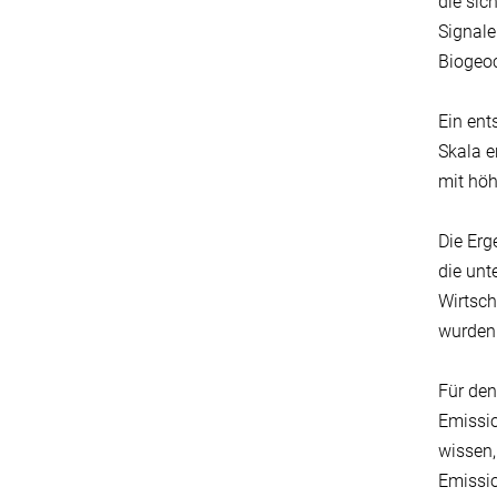
die sic
Signale
Biogeo
Ein ent
Skala e
mit höh
Die Erg
die un
Wirtsch
wurden
Für de
Emissio
wissen,
Emissio