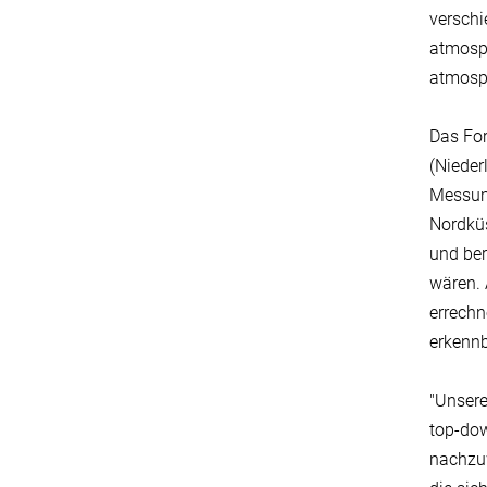
verschi
atmosp
atmosp
Das For
(Nieder
Messun
Nordküs
und ber
wären. 
errechn
erkenn
"Unsere
top-do
nachzuw