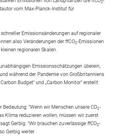
ie starken Emissionen von Landpflanzen die ffCO
-
2
itautor vom Max-Planck-Institut für
l schneller Emissionsänderungen auf regionaler
können also Veränderungen der ffCO
-Emissionen
2
 kleinen regionalen Skalen.
, unabhängigen Emissionsschätzungen überein,
 und während der Pandemie von Großbritanniens
 Carbon Budget“ und „Carbon Monitor“ erstellt
er Bedeutung: "Wenn wir Menschen unsere CO
-
2
s Klima reduzieren wollen, müssen wir zuerst
, sagt Gerbig. "Wir brauchen zuverlässige ffCO
-
2
o Gerbig weiter.