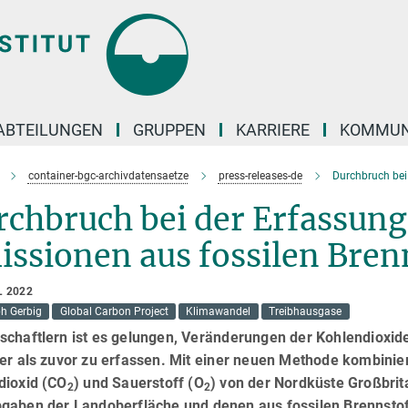
ABTEILUNGEN
GRUPPEN
KARRIERE
KOMMUN
container-bgc-archivdatensaetze
press-releases-de
Durchbruch bei
rchbruch bei der Erfassung
ssionen aus fossilen Bren
L 2022
ph Gerbig
Global Carbon Project
Klimawandel
Treibhausgase
schaftlern ist es gelungen, Veränderungen der Kohlendioxide
ler als zuvor zu erfassen. Mit einer neuen Methode kombini
dioxid (CO
) und Sauerstoff (O
) von der Nordküste Großbrit
2
2
gaben der Landoberfläche und denen aus fossilen Brennstof