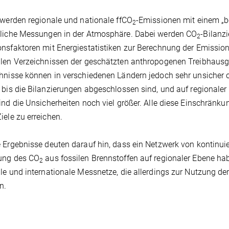
 werden regionale und nationale ffCO
-Emissionen mit einem „b
2
hliche Messungen in der Atmosphäre. Dabei werden CO
-Bilanz
2
nsfaktoren mit Energiestatistiken zur Berechnung der Emissio
alen Verzeichnissen der geschätzten anthropogenen Treibhaus
hnisse können in verschiedenen Ländern jedoch sehr unsicher
 bis die Bilanzierungen abgeschlossen sind, und auf regionaler
ind die Unsicherheiten noch viel größer. Alle diese Einschränku
iele zu erreichen.
 Ergebnisse deuten darauf hin, dass ein Netzwerk von kontinuie
ung des CO
aus fossilen Brennstoffen auf regionaler Ebene habe
2
le und internationale Messnetze, die allerdings zur Nutzung 
n.