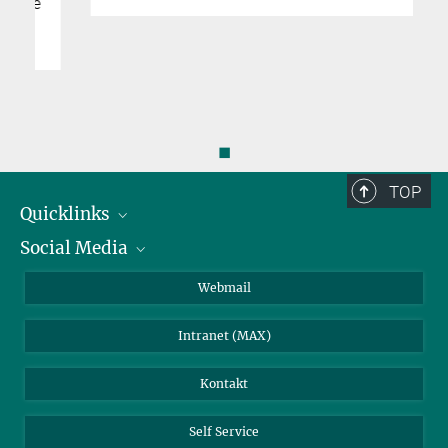
e
◼
TOP
Quicklinks
Social Media
IMPRS Graduiertenschule
Stellenangebote
LinkedIn
Webmail
Bibliothek
BlueSky
Intranet (MAX)
Wetterstation
Kontakt
Self Service