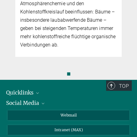
Atmosphärenchemie und den
Kohlenstoffkreislauf beeinflussen: Bäume –
insbesondere laubabwerfende Bäume –
geben bei steigenden Temperaturen immer
mehr kohlenstoffreiche flüchtige organische
Verbindungen ab.
◼
TOP
Quicklinks
Social Media
IMPRS Graduiertenschule
Stellenangebote
LinkedIn
Webmail
Bibliothek
BlueSky
Intranet (MAX)
Wetterstation