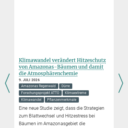
hhart@...
henrik.hartmann@...
henrik.hartmann@...
Klimawandel verändert Hitzeschutz
von Amazonas-Bäumen und damit
l
die Atmosphärenchemie
9. JULI 2026
Amazonas Regenwald
Dürre
Forschungsprojekt ATTO
Klimaextreme
Klimawandel
Pflanzenmerkmale
Eine neue Studie zeigt, dass die Strategien
zum Blattwechsel und Hitzestress bei
Bäumen im Amazonasgebiet die