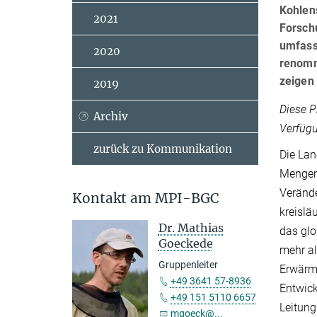
Kohlens
2021
Forschu
umfasse
2020
renomm
zeigen
2019
Diese P
Archiv
Verfügu
zurück zu Kommunikation
Die Lan
Mengen 
Verände
Kontakt am MPI-BGC
kreislä
Dr. Mathias
das glo
Goeckede
mehr al
Gruppenleiter
Erwärmu
+49 3641 57-8936
Entwick
+49 151 5110 6657
Leitung
mgoeck@...