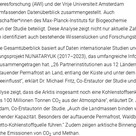
resforschung (AWI) und der Vrije Universiteit Amsterdam
umfassenden Datenüberblick zusammengestellt. Auch
chaftler*innen des Max-Planck-Instituts für Biogeochemie
n der Studie beteiligt. Diese Analyse zeigt nicht nur aktuelle Z
 identifiziert auch bestehende Wissenslücken und Forschungs
e Gesamtüberblick basiert auf Daten internationaler Studien 
ungsprojekt NUNATARYUK (2017–2023), das umfangreiche Inform
zusammengetragen hat. „26 Partnerinstitutionen aus 12 Lände
tauender Permafrost an Land, entlang der Küste und unter dem
beeinflusst“, erklärt Dr. Michael Fritz, Co-Erstautor der Studie 
lyse zeigt, dass die Arktis insgesamt noch eine Kohlenstoffsenke
ls 100 Millionen Tonnen CO
aus der Atmosphäre“, erläutert Dr. 
2
am, Co-Erstautorin der Studie. „Auch die Landmassen binden we
nder Kapazität. Besonders der auftauende Permafrost, Waldbr
etto-Kohlenstoffquelle führen.“ Zudem zeigen arktische Binneng
iche Emissionen von CO
und Methan.
2