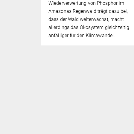
 Forschung
Wiederverwertung von Phosphor im
ff-
Amazonas Regenwald trägt dazu bei,
ucht, wie
dass der Wald weiterwächst, macht
 CO₂-
allerdings das Ökosystem gleichzeitig
naus
anfälliger für den Klimawandel.