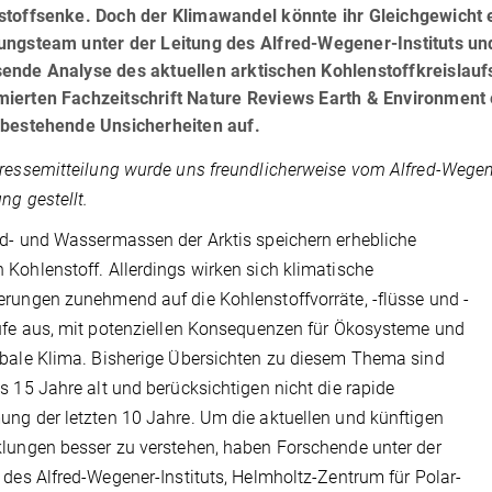
toffsenke. Doch der Klimawandel könnte ihr Gleichgewicht em
ngsteam unter der Leitung des Alfred-Wegener-Instituts und
nde Analyse des aktuellen arktischen Kohlenstoffkreislaufs 
ierten Fachzeitschrift Nature Reviews Earth & Environment e
 bestehende Unsicherheiten auf.
ressemitteilung wurde uns freundlicherweise vom Alfred-Wegene
ng gestellt.
d- und Wassermassen der Arktis speichern erhebliche
Kohlenstoff. Allerdings wirken sich klimatische
rungen zunehmend auf die Kohlenstoffvorräte, -flüsse und -
ufe aus, mit potenziellen Konsequenzen für Ökosysteme und
bale Klima. Bisherige Übersichten zu diesem Thema sind
s 15 Jahre alt und berücksichtigen nicht die rapide
ng der letzten 10 Jahre. Um die aktuellen und künftigen
lungen besser zu verstehen, haben Forschende unter der
 des Alfred-Wegener-Instituts, Helmholtz-Zentrum für Polar-