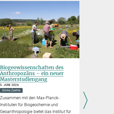
Biogeowissenschaften des
Nachwuch
Anthropozäns – ein neuer
preis d
Masterstudiengang
2026 an
verliehe
5. JUNI 2026
Sönke Zaehle
21. MAI 2026
Auszeichnun
Zusammen mit den Max-Planck-
Exzellente
Instituten für Biogeochemie und
Beutenberg
Geoanthropologie bietet das Institut für