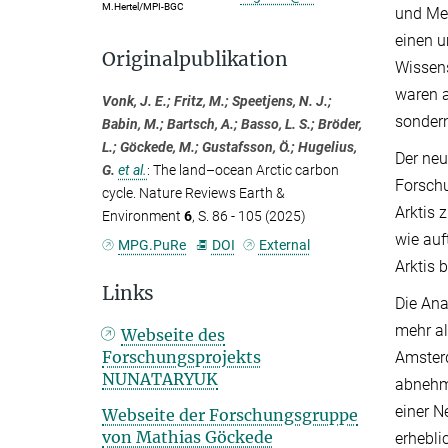
M.Hertel/MPI-BGC
und Mee
einen 
Originalpublikation
Wissens
waren a
Vonk, J. E.; Fritz, M.; Speetjens, N. J.;
sondern
Babin, M.; Bartsch, A.; Basso, L. S.; Bröder,
L.; Göckede, M.; Gustafsson, Ö.; Hugelius,
Der neu
G.
et al.
:
The land–ocean Arctic carbon
Forsch
cycle. Nature Reviews Earth &
Arktis 
Environment
6
, S. 86 - 105 (2025)
wie auf
MPG.PuRe
DOI
External
Arktis 
Links
Die Ana
mehr a
Webseite des
Forschungsprojekts
Amsterd
NUNATARYUK
abnehme
einer N
Webseite der Forschungsgruppe
von Mathias Göckede
erhebl