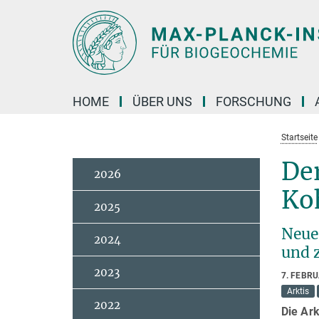
Hauptinhalt
HOME
ÜBER UNS
FORSCHUNG
Startseite
Der
2026
Koh
2025
Neue
2024
und 
2023
7. FEBR
Arktis
2022
Die Ark