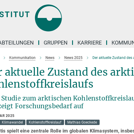
ABTEILUNGEN
GRUPPEN
KARRIERE
KOMMUN
Kommunikation
News
News 2025
Der aktuelle Zustand des 
 aktuelle Zustand des arkt
lenstoffkreislaufs
 Studie zum arktischen Kohlenstoffkreislau
zeigt Forschungsbedarf auf
UAR 2025
Klimawandel
Kohlenstoffkreislauf
Mathias Goeckede
tis spielt eine zentrale Rolle im globalen Klimasystem, insb