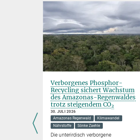
r
Verborgenes Phosphor-
er J.
Recycling sichert Wachstum
des Amazonas-Regenwaldes
trotz steigendem CO
2
30. JULI 2026
Amazonas Regenwald
Klimawandel
Nährstoffe
Sönke Zaehle
lt einen
Die unterirdisch verborgene